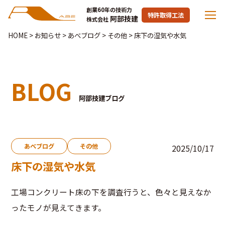
創業60年の技術力
特許取得工法
阿部技建
株式会社
HOME
>
お知らせ
>
あべブログ
>
その他
>
床下の湿気や水気
BLOG
阿部技建ブログ
あべブログ
その他
2025/10/17
床下の湿気や水気
工場コンクリート床の下を調査行うと、色々と見えなか
ったモノが見えてきます。