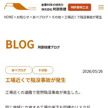
創業60年の技術力
特許取得工法
阿部技建
株式会社
HOME
>
お知らせ
>
あべブログ
>
その他
>
工場近くで陥没事故が発生
BLOG
阿部技建ブログ
あべブログ
その他
2026/05/26
工場近くで陥没事故が発生
工場近くの道路で突然陥没事故が発生した。
同じ地域に立地する工場の床下も同様のリスクが