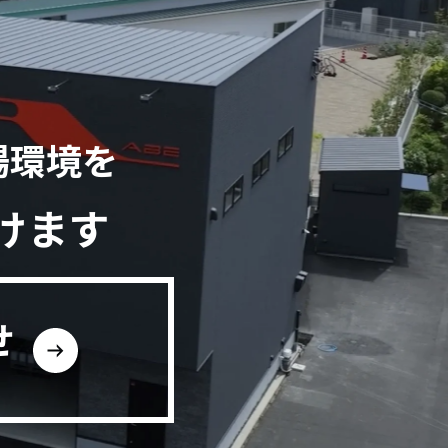
場環境を
けます
せ