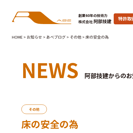
創業60年の技術力
特許取
阿部技建
株式会社
HOME
>
お知らせ
>
あべブログ
>
その他
>
床の安全の為
NEWS
阿部技建からのお
その他
床の安全の為