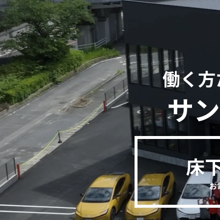
働く方
サン
床
お