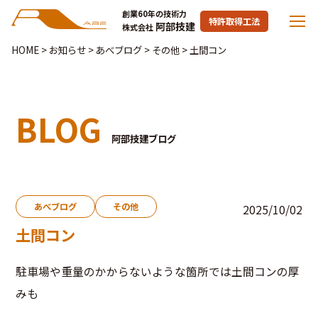
創業60年の技術力
特許取得工法
阿部技建
株式会社
HOME
>
お知らせ
>
あべブログ
>
その他
>
土間コン
BLOG
阿部技建ブログ
あべブログ
その他
2025/10/02
土間コン
駐車場や重量のかからないような箇所では土間コンの厚
みも