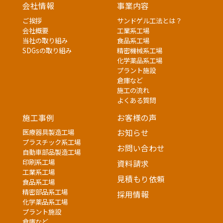
会社情報
事業内容
ご挨拶
サンドゲル工法とは？
会社概要
工業系工場
当社の取り組み
食品系工場
SDGsの取り組み
精密機械系工場
化学薬品系工場
プラント施設
倉庫など
施工の流れ
よくある質問
施工事例
お客様の声
医療器具製造工場
お知らせ
プラスチック系工場
お問い合わせ
自動車部品製造工場
印刷系工場
資料請求
工業系工場
見積もり依頼
食品系工場
精密部品系工場
採用情報
化学薬品系工場
プラント施設
倉庫など