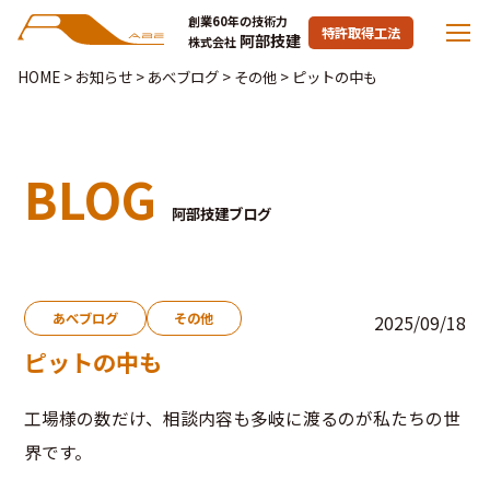
創業60年の技術力
特許取得工法
阿部技建
株式会社
HOME
>
お知らせ
>
あべブログ
>
その他
>
ピットの中も
BLOG
阿部技建ブログ
あべブログ
その他
2025/09/18
ピットの中も
工場様の数だけ、相談内容も多岐に渡るのが私たちの世
界です。