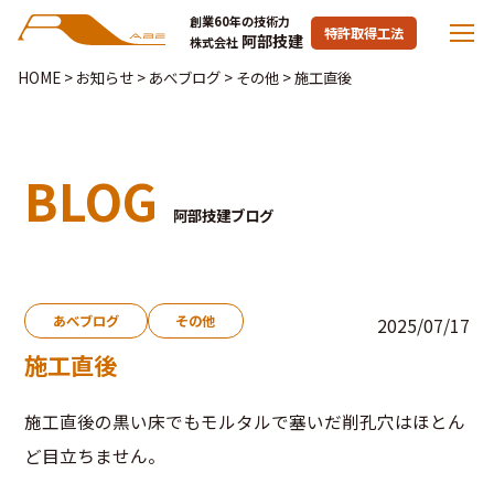
創業60年の技術力
特許取得工法
阿部技建
株式会社
HOME
>
お知らせ
>
あべブログ
>
その他
>
施工直後
BLOG
阿部技建ブログ
あべブログ
その他
2025/07/17
施工直後
施工直後の黒い床でもモルタルで塞いだ削孔穴はほとん
ど目立ちません。