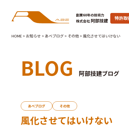
創業60年の技術力
特許取
阿部技建
株式会社
HOME
>
お知らせ
>
あべブログ
>
その他
>
風化させてはいけない
BLOG
阿部技建ブログ
あべブログ
その他
風化させてはいけない