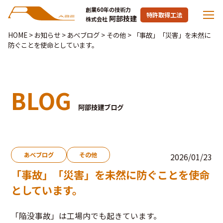
創業60年の技術力
特許取得工法
阿部技建
株式会社
HOME
>
お知らせ
>
あべブログ
>
その他
>
「事故」「災害」を未然に
防ぐことを使命としています。
BLOG
阿部技建ブログ
あべブログ
その他
2026/01/23
「事故」「災害」を未然に防ぐことを使命
としています。
「陥没事故」は工場内でも起きています。