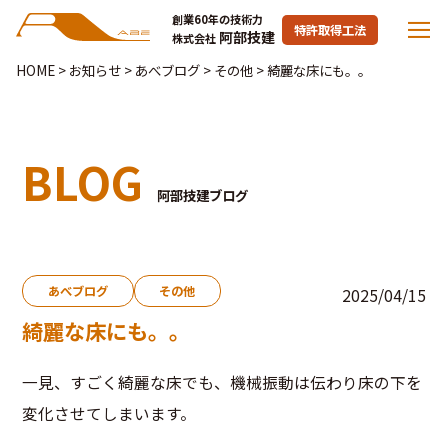
創業60年の技術力
特許取得工法
阿部技建
株式会社
HOME
>
お知らせ
>
あべブログ
>
その他
>
綺麗な床にも。。
BLOG
阿部技建ブログ
あべブログ
その他
2025/04/15
綺麗な床にも。。
一見、すごく綺麗な床でも、機械振動は伝わり床の下を
変化させてしまいます。