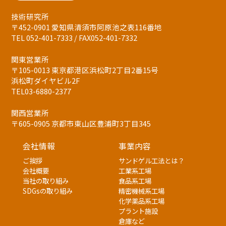
技術研究所
〒452-0901 愛知県清須市阿原池之表116番地
TEL 052-401-7333 / FAX052-401-7332
関東営業所
〒105-0013 東京都港区浜松町2丁目2番15号
浜松町ダイヤビル2F
TEL03-6880-2377
関西営業所
〒605-0905 京都市東山区豊浦町3丁目345
会社情報
事業内容
ご挨拶
サンドゲル工法とは？
会社概要
工業系工場
当社の取り組み
食品系工場
SDGsの取り組み
精密機械系工場
化学薬品系工場
プラント施設
倉庫など