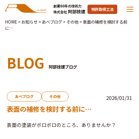
創業60年の技術力
特許取得工法
阿部技建
株式会社
HOME
>
お知らせ
>
あべブログ
>
その他
>
表面の補修を検討する前
に…
BLOG
阿部技建ブログ
あべブログ
その他
2026/01/31
表面の補修を検討する前に…
表面の塗装がボロボロのところ、ありませんか？