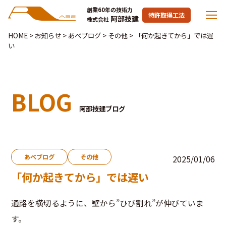
創業60年の技術力
特許取得工法
阿部技建
株式会社
HOME
>
お知らせ
>
あべブログ
>
その他
>
「何か起きてから」では遅
い
BLOG
阿部技建ブログ
あべブログ
その他
2025/01/06
「何か起きてから」では遅い
通路を横切るように、壁から”ひび割れ”が伸びていま
す。