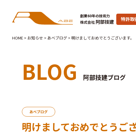
創業60年の技術力
特許取
阿部技建
株式会社
HOME
>
お知らせ
>
あべブログ
>
明けましておめでとうございます。
BLOG
阿部技建ブログ
あべブログ
明けましておめでとうご