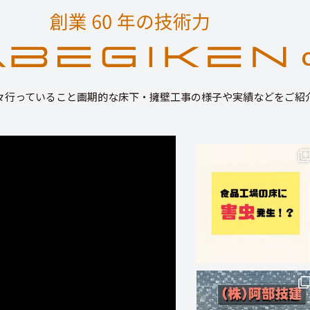
々行っていること画期的な床下・擁壁工事の様子や実績などをご紹