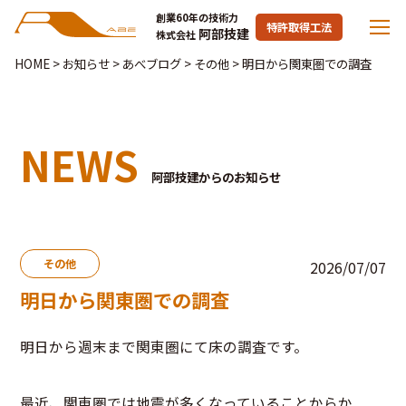
創業60年の技術力
特許取得工法
阿部技建
株式会社
HOME
>
お知らせ
>
あべブログ
>
その他
>
明日から関東圏での調査
NEWS
阿部技建からのお知らせ
その他
2026/07/07
明日から関東圏での調査
明日から週末まで関東圏にて床の調査です。
最近、関東圏では地震が多くなっていることからか