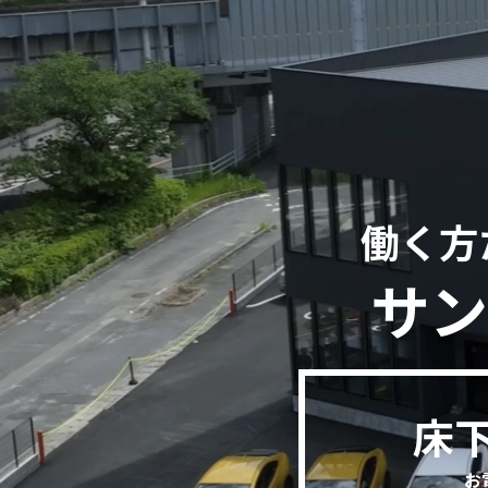
働く方
サン
床
お