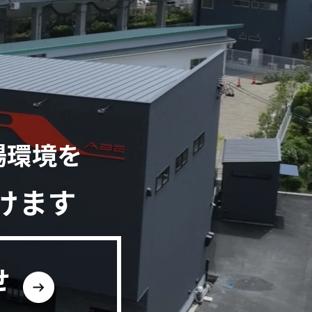
場環境を
けます
せ