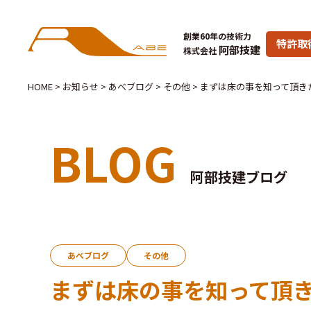
創業60年の技術力
特許取
阿部技建
株式会社
HOME
>
お知らせ
>
あべブログ
>
その他
>
まずは床の事を知って頂き
BLOG
阿部技建ブログ
あべブログ
その他
まずは床の事を知って頂