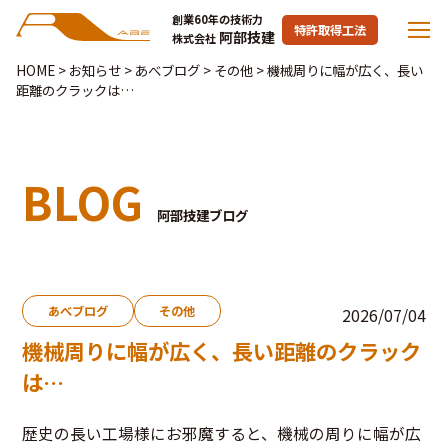
創業60年の技術力
特許取得工法
阿部技建
株式会社
HOME
>
お知らせ
>
あべブログ
>
その他
>
機械周りに幅が広く、長い
距離のクラックは…
BLOG
阿部技建ブログ
あべブログ
その他
2026/07/04
機械周りに幅が広く、長い距離のクラック
は…
歴史の長い工場様にお邪魔すると、機械の周りに幅が広