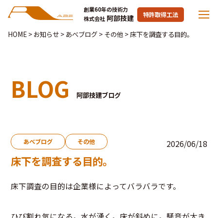
創業60年の技術力
特許取得工法
阿部技建
株式会社
HOME
>
お知らせ
>
あべブログ
>
その他
>
床下を調査する目的。
BLOG
阿部技建ブログ
あべブログ
その他
2026/06/18
床下を調査する目的。
床下調査の目的は企業様によってバラバラです。
ひび割れ気になる。水が湧く。床が斜めに。騒音が大き