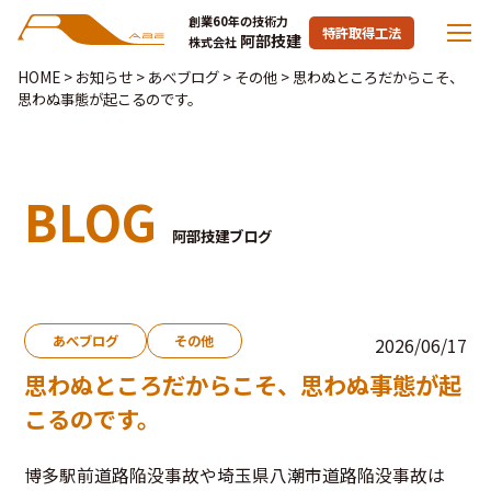
創業60年の技術力
特許取得工法
阿部技建
株式会社
HOME
>
お知らせ
>
あべブログ
>
その他
>
思わぬところだからこそ、
思わぬ事態が起こるのです。
BLOG
阿部技建ブログ
あべブログ
その他
2026/06/17
思わぬところだからこそ、思わぬ事態が起
こるのです。
博多駅前道路陥没事故や埼玉県八潮市道路陥没事故は