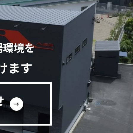
場環境を
けます
せ