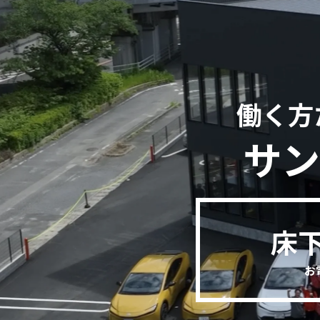
働く方
サン
床
お