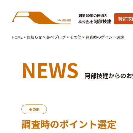
創業60年の技術力
特許取
阿部技建
株式会社
HOME
>
お知らせ
>
あべブログ
>
その他
>
調査時のポイント選定
NEWS
阿部技建からのお
その他
調査時のポイント選定