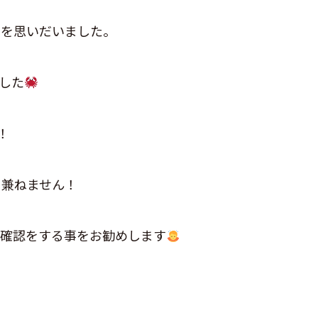
のを思いだいました。
した
！
り兼ねません！
度確認をする事をお勧めします