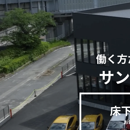
働く方
サン
床
お