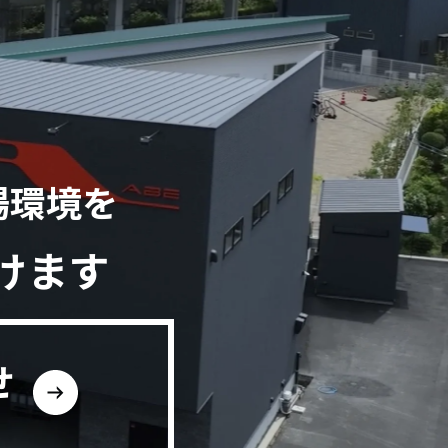
場環境を
けます
せ