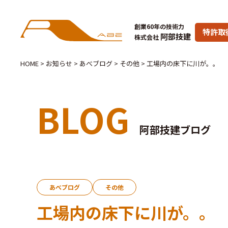
創業60年の技術力
特許取
阿部技建
株式会社
HOME
>
お知らせ
>
あべブログ
>
その他
>
工場内の床下に川が。。
BLOG
阿部技建ブログ
あべブログ
その他
工場内の床下に川が。。