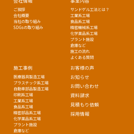
会社情報
事業内容
ご挨拶
サンドゲル工法とは？
会社概要
工業系工場
当社の取り組み
食品系工場
SDGsの取り組み
精密機械系工場
化学薬品系工場
プラント施設
倉庫など
施工の流れ
よくある質問
施工事例
お客様の声
医療器具製造工場
お知らせ
プラスチック系工場
お問い合わせ
自動車部品製造工場
印刷系工場
資料請求
工業系工場
見積もり依頼
食品系工場
精密部品系工場
採用情報
化学薬品系工場
プラント施設
倉庫など