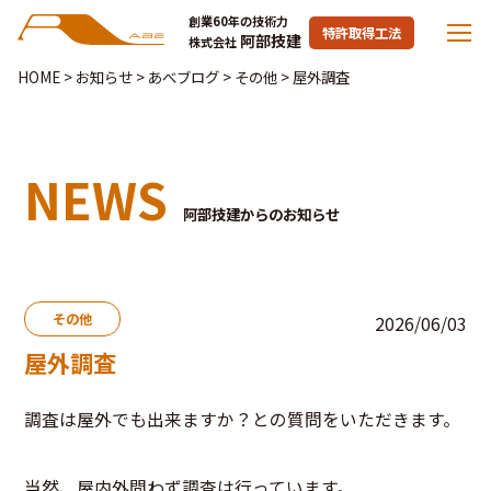
創業60年の技術力
特許取得工法
阿部技建
株式会社
HOME
>
お知らせ
>
あべブログ
>
その他
>
屋外調査
NEWS
阿部技建からのお知らせ
その他
2026/06/03
屋外調査
調査は屋外でも出来ますか？との質問をいただきます。
当然、屋内外問わず調査は行っています。