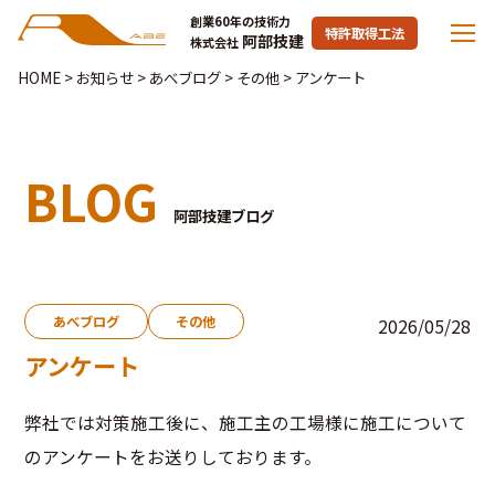
創業60年の技術力
特許取得工法
阿部技建
株式会社
HOME
>
お知らせ
>
あべブログ
>
その他
>
アンケート
BLOG
阿部技建ブログ
あべブログ
その他
2026/05/28
アンケート
弊社では対策施工後に、施工主の工場様に施工について
のアンケートをお送りしております。