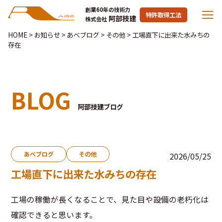
創業60年の技術力
特許取得工法
阿部技建
株式会社
HOME
>
お知らせ
>
あべブログ
>
その他
>
工場直下に出来た水みちの
存在
BLOG
阿部技建ブログ
あべブログ
その他
2026/05/25
工場直下に出来た水みちの存在
工場の稼働が長くなることで、見た目や設備の老朽化は
確認できると思います。