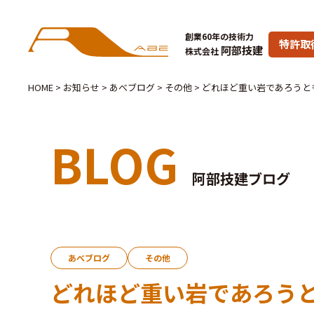
創業60年の技術力
特許取
阿部技建
株式会社
HOME
>
お知らせ
>
あべブログ
>
その他
>
どれほど重い岩であろうと
BLOG
阿部技建ブログ
あべブログ
その他
どれほど重い岩であろう