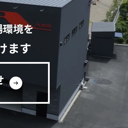
場環境を
けます
せ