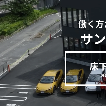
働く方
サン
床
お