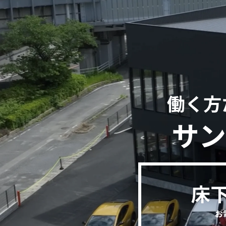
働く方
サン
床
お