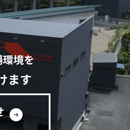
場環境を
けます
せ