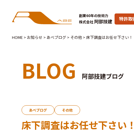
創業60年の技術力
特許取
阿部技建
株式会社
HOME
>
お知らせ
>
あべブログ
>
その他
>
床下調査はお任せ下さい！
BLOG
阿部技建ブログ
あべブログ
その他
床下調査はお任せ下さい