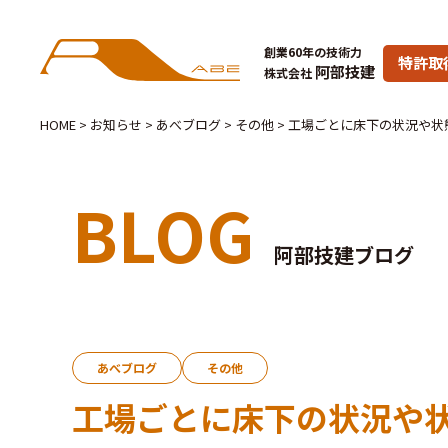
創業60年の技術力
特許取
阿部技建
株式会社
HOME
>
お知らせ
>
あべブログ
>
その他
>
工場ごとに床下の状況や状
BLOG
阿部技建ブログ
あべブログ
その他
工場ごとに床下の状況や