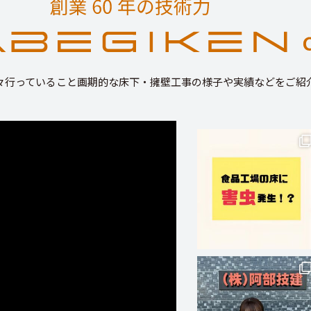
々行っていること画期的な床下・擁壁工事の様子や実績などをご紹