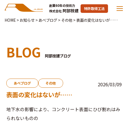
創業60年の技術力
特許取得工法
阿部技建
株式会社
HOME
>
お知らせ
>
あべブログ
>
その他
>
表面の変化はないが……
BLOG
阿部技建ブログ
あべブログ
その他
2026/03/09
表面の変化はないが……
地下水の影響により、コンクリート表面にひび割れはみ
られないものの