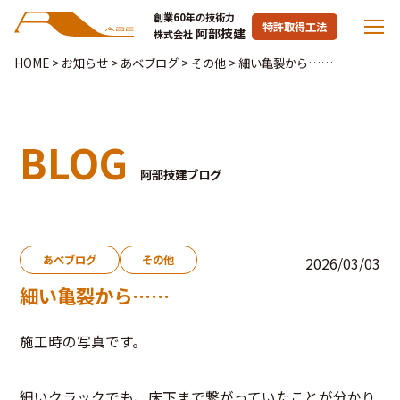
創業60年の技術力
特許取得工法
阿部技建
株式会社
HOME
>
お知らせ
>
あべブログ
>
その他
>
細い亀裂から……
BLOG
阿部技建ブログ
あべブログ
その他
2026/03/03
細い亀裂から……
施工時の写真です。
細いクラックでも、床下まで繋がっていたことが分かり