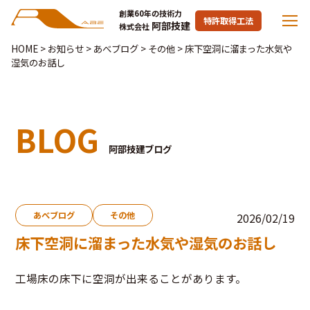
創業60年の技術力
特許取得工法
阿部技建
株式会社
HOME
>
お知らせ
>
あべブログ
>
その他
>
床下空洞に溜まった水気や
湿気のお話し
BLOG
阿部技建ブログ
あべブログ
その他
2026/02/19
床下空洞に溜まった水気や湿気のお話し
工場床の床下に空洞が出来ることがあります。