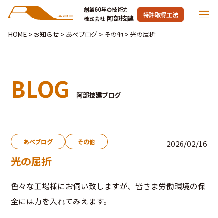
創業60年の技術力
特許取得工法
阿部技建
株式会社
HOME
>
お知らせ
>
あべブログ
>
その他
>
光の屈折
BLOG
阿部技建ブログ
あべブログ
その他
2026/02/16
光の屈折
色々な工場様にお伺い致しますが、皆さま労働環境の保
全には力を入れてみえます。