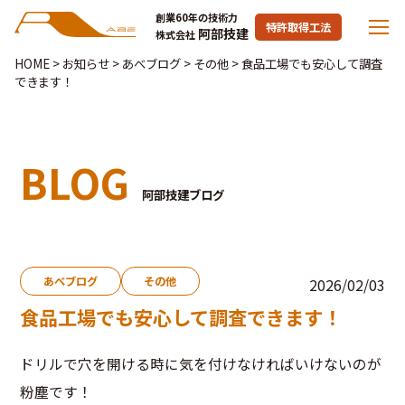
創業60年の技術力
特許取得工法
阿部技建
株式会社
HOME
>
お知らせ
>
あべブログ
>
その他
>
食品工場でも安心して調査
できます！
BLOG
阿部技建ブログ
あべブログ
その他
2026/02/03
食品工場でも安心して調査できます！
ドリルで穴を開ける時に気を付けなければいけないのが
粉塵です！