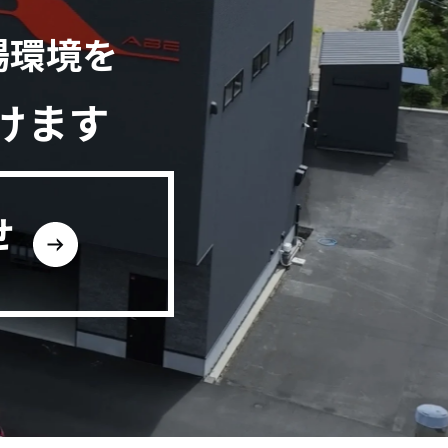
場環境を
けます
せ