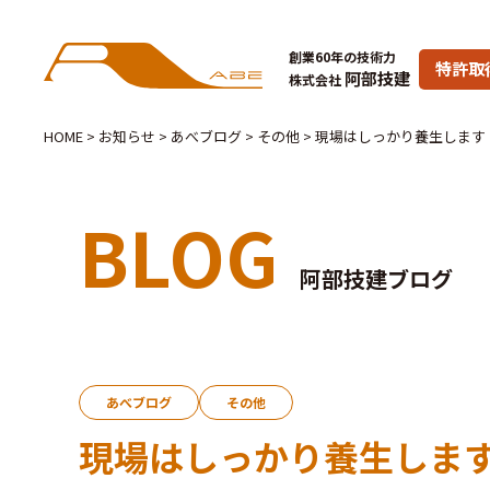
創業60年の技術力
特許取
阿部技建
株式会社
HOME
>
お知らせ
>
あべブログ
>
その他
>
現場はしっかり養生します
BLOG
阿部技建ブログ
あべブログ
その他
現場はしっかり養生しま