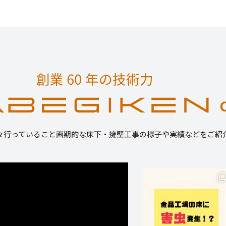
々行っていること画期的な床下・擁壁工事の様子や実績などをご紹