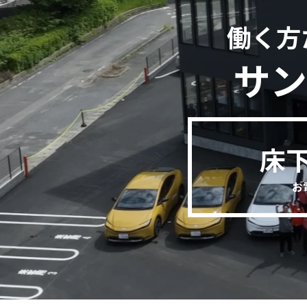
働く方
サン
床
お