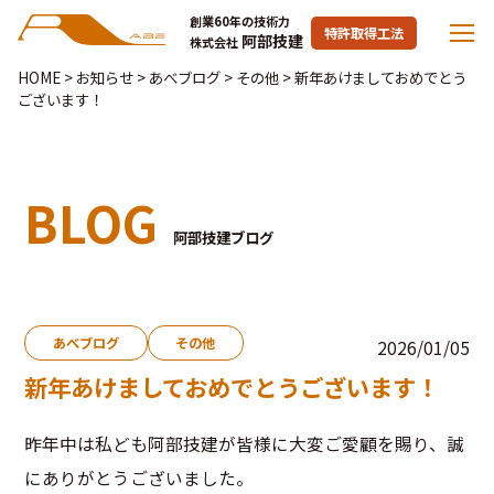
創業60年の技術力
特許取得工法
阿部技建
株式会社
HOME
>
お知らせ
>
あべブログ
>
その他
>
新年あけましておめでとう
ございます！
BLOG
阿部技建ブログ
あべブログ
その他
2026/01/05
新年あけましておめでとうございます！
昨年中は私ども阿部技建が皆様に大変ご愛顧を賜り、誠
にありがとうございました。