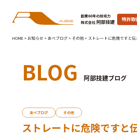
創業60年の技術力
特許取
阿部技建
株式会社
HOME
>
お知らせ
>
あべブログ
>
その他
>
ストレートに危険ですと伝
BLOG
阿部技建ブログ
あべブログ
その他
ストレートに危険ですと