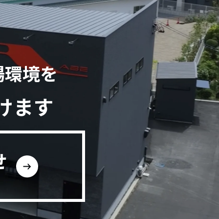
場環境を
けます
せ