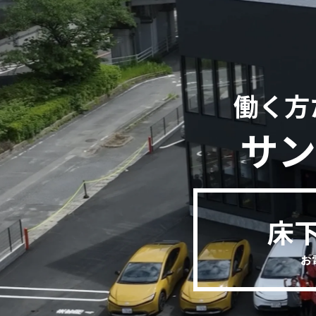
働く方
サン
床
お