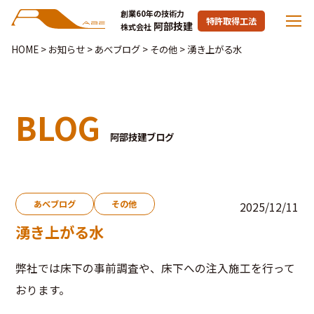
創業60年の技術力
特許取得工法
阿部技建
株式会社
HOME
>
お知らせ
>
あべブログ
>
その他
>
湧き上がる水
BLOG
阿部技建ブログ
あべブログ
その他
2025/12/11
湧き上がる水
弊社では床下の事前調査や、床下への注入施工を行って
おります。