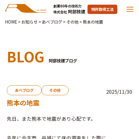
創業60年の技術力
特許取得工法
阿部技建
株式会社
HOME
>
お知らせ
>
あべブログ
>
その他
>
熊本の地震
BLOG
阿部技建ブログ
あべブログ
その他
2025/11/30
熊本の地震
先日、また熊本で地震があり心配です。
去年に合志市、益城にて床の調査をした際に