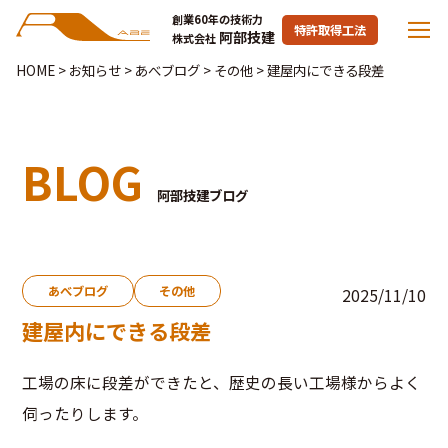
創業60年の技術力
特許取得工法
阿部技建
株式会社
HOME
>
お知らせ
>
あべブログ
>
その他
>
建屋内にできる段差
BLOG
阿部技建ブログ
あべブログ
その他
2025/11/10
建屋内にできる段差
工場の床に段差ができたと、歴史の長い工場様からよく
伺ったりします。