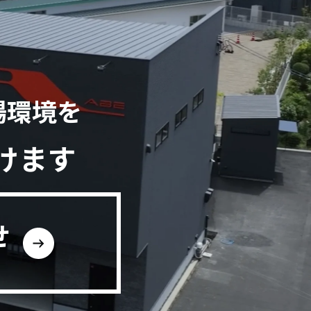
場環境を
けます
せ