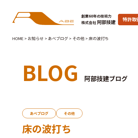
創業60年の技術力
特許取
阿部技建
株式会社
HOME
>
お知らせ
>
あべブログ
>
その他
>
床の波打ち
BLOG
阿部技建ブログ
あべブログ
その他
床の波打ち