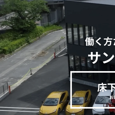
働く方
サン
床
お