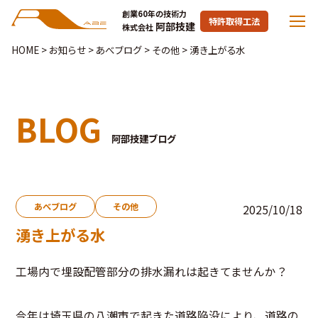
創業60年の技術力
特許取得工法
阿部技建
株式会社
HOME
>
お知らせ
>
あべブログ
>
その他
>
湧き上がる水
BLOG
阿部技建ブログ
あべブログ
その他
2025/10/18
湧き上がる水
工場内で埋設配管部分の排水漏れは起きてませんか？
今年は埼玉県の八潮市で起きた道路陥没により、道路の