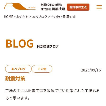
創業60年の技術力
特許取得工法
阿部技建
株式会社
HOME
>
お知らせ
>
あべブログ
>
その他
>
耐震対策
BLOG
阿部技建ブログ
あべブログ
その他
2025/09/16
耐震対策
工場の中には耐震工事を改めて行い対策された工場もあ
ると思います。