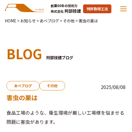
創業60年の技術力
特許取得工法
阿部技建
株式会社
HOME
>
お知らせ
>
あべブログ
>
その他
>
害虫の巣は
BLOG
阿部技建ブログ
あべブログ
その他
2025/08/08
害虫の巣は
食品工場のような、衛生環境が厳しい工場様を悩ませる
問題に害虫があります。