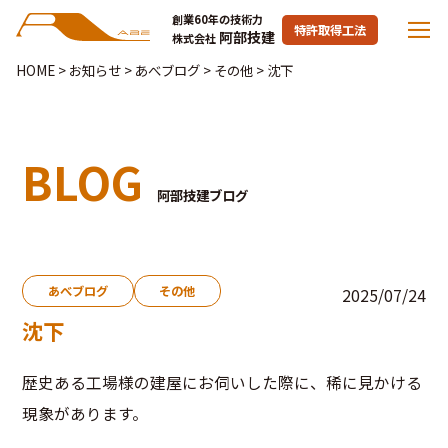
創業60年の技術力
特許取得工法
阿部技建
株式会社
HOME
>
お知らせ
>
あべブログ
>
その他
>
沈下
BLOG
阿部技建ブログ
あべブログ
その他
2025/07/24
沈下
歴史ある工場様の建屋にお伺いした際に、稀に見かける
現象があります。