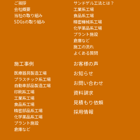
ご挨拶
サンドゲル工法とは？
会社概要
工業系工場
当社の取り組み
食品系工場
SDGsの取り組み
精密機械系工場
化学薬品系工場
プラント施設
倉庫など
施工の流れ
よくある質問
施工事例
お客様の声
医療器具製造工場
お知らせ
プラスチック系工場
お問い合わせ
自動車部品製造工場
印刷系工場
資料請求
工業系工場
見積もり依頼
食品系工場
精密部品系工場
採用情報
化学薬品系工場
プラント施設
倉庫など