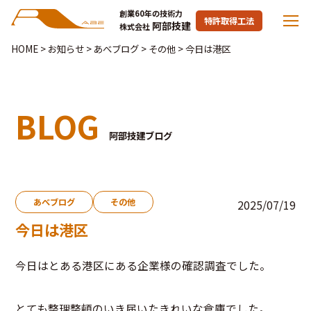
創業60年の技術力
特許取得工法
阿部技建
株式会社
HOME
>
お知らせ
>
あべブログ
>
その他
>
今日は港区
BLOG
阿部技建ブログ
あべブログ
その他
2025/07/19
今日は港区
今日はとある港区にある企業様の確認調査でした。
とても整理整頓のいき届いたきれいな倉庫でした。