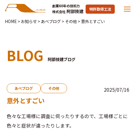
創業60年の技術力
特許取得工法
阿部技建
株式会社
HOME
>
お知らせ
>
あべブログ
>
その他
>
意外とすごい
BLOG
阿部技建ブログ
あべブログ
その他
2025/07/16
意外とすごい
色々な工場様に調査に伺ったりするので、工場様ごとに
色々と症状が違ったりします。