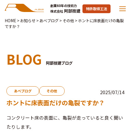
創業60年の技術力
特許取得工法
阿部技建
株式会社
HOME
>
お知らせ
>
あべブログ
>
その他
>
ホントに床表面だけの亀裂
ですか？
BLOG
阿部技建ブログ
あべブログ
その他
2025/07/14
ホントに床表面だけの亀裂ですか？
コンクリート床の表面に、亀裂が走っていると良く聞い
たりします。