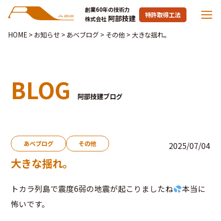
創業60年の技術力
特許取得工法
阿部技建
株式会社
HOME
>
お知らせ
>
あべブログ
>
その他
>
大きな揺れ。
BLOG
阿部技建ブログ
あべブログ
その他
2025/07/04
大きな揺れ。
トカラ列島で震度6弱の地震が起こりましたね
本当に
怖いです。