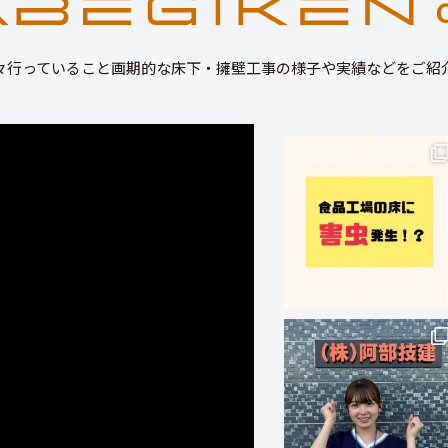
々行っていること画期的な床下・擁壁工事の様子や実績などをご紹