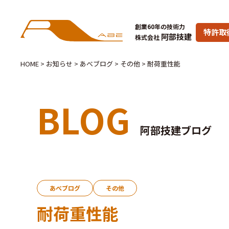
創業60年の技術力
特許取
阿部技建
株式会社
HOME
>
お知らせ
>
あべブログ
>
その他
>
耐荷重性能
BLOG
阿部技建ブログ
あべブログ
その他
耐荷重性能