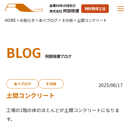
創業60年の技術力
特許取得工法
阿部技建
株式会社
HOME
>
お知らせ
>
あべブログ
>
その他
>
土間コンクリート
BLOG
阿部技建ブログ
あべブログ
その他
2025/06/17
土間コンクリート
工場の1階の床のほとんどが土間コンクリートになりま
す。