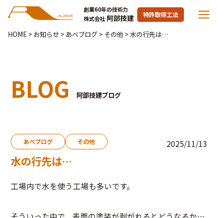
創業60年の技術力
特許取得工法
阿部技建
株式会社
HOME
>
お知らせ
>
あべブログ
>
その他
>
水の行先は…
BLOG
阿部技建ブログ
あべブログ
その他
2025/11/13
水の行先は…
工場内で水を使う工場も多いです。
そういった中で、表面の塗装が剥がれるとどうなるか…