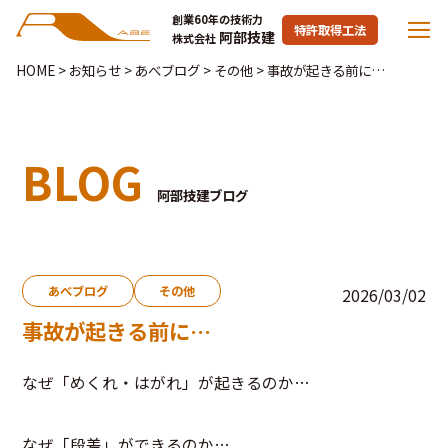
創業60年の技術力
特許取得工法
阿部技建
株式会社
HOME
>
お知らせ
>
あべブログ
>
その他
>
事故が起きる前に…
BLOG
阿部技建ブログ
あべブログ
その他
2026/03/02
事故が起きる前に…
なぜ「めくれ・はがれ」が起きるのか…
なぜ「段差」ができるのか…