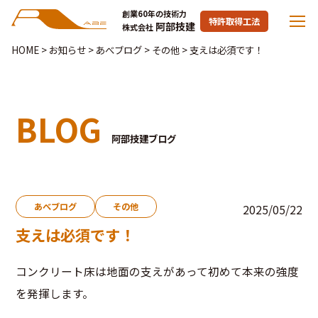
創業60年の技術力
特許取得工法
阿部技建
株式会社
HOME
>
お知らせ
>
あべブログ
>
その他
>
支えは必須です！
BLOG
阿部技建ブログ
あべブログ
その他
2025/05/22
支えは必須です！
コンクリート床は地面の支えがあって初めて本来の強度
を発揮します。